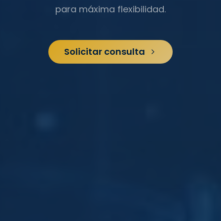
para máxima flexibilidad.
Solicitar consulta